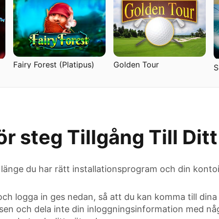
Fairy Forest (Platipus)
Golden Tour
ör steg Tillgång Till Dit
länge du har rätt installationsprogram och din kontoi
ch logga in ges nedan, så att du kan komma till dina 
sen och dela inte din inloggningsinformation med någo