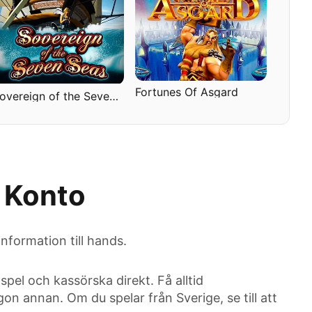
Fortunes Of Asgard
Sovereign of the Seven Seas
t Konto
nformation till hands.
spel och kassörska direkt. Få alltid
n annan. Om du spelar från Sverige, se till att