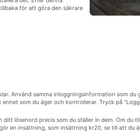
stallera det. Efter denna
illbaka för att göra den säkrare
r klar. Använd samma inloggningsinformation som du 
t enhet som du äger och kontrollerar. Tryck på "Log
 ditt lösenord precis som du ställer in dem. Om du ti
r en insättning, som insättning kr20, se till att du är