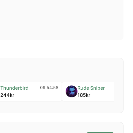
Agrippa
09:55:16
Thunderbird
09:54:
62kr
244kr