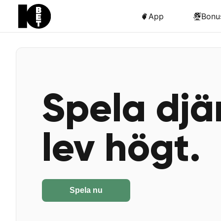
App
Bonu
Spela djä
lev högt.
Spela nu