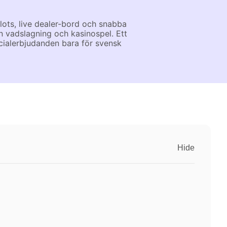
slots, live dealer-bord och snabba
lan vadslagning och kasinospel. Ett
ecialerbjudanden bara för svensk
Hide