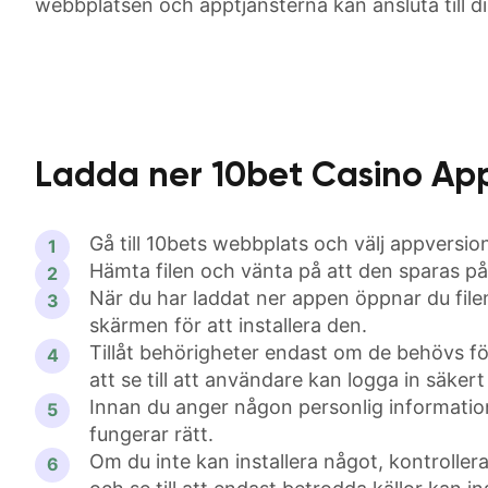
webbplatsen och apptjänsterna kan ansluta till di
Ladda ner 10bet Casino Ap
Gå till 10bets webbplats och välj appversi
Hämta filen och vänta på att den sparas på 
När du har laddat ner appen öppnar du filen
skärmen för att installera den.
Tillåt behörigheter endast om de behövs f
att se till att användare kan logga in säker
Innan du anger någon personlig information,
fungerar rätt.
Om du inte kan installera något, kontroller