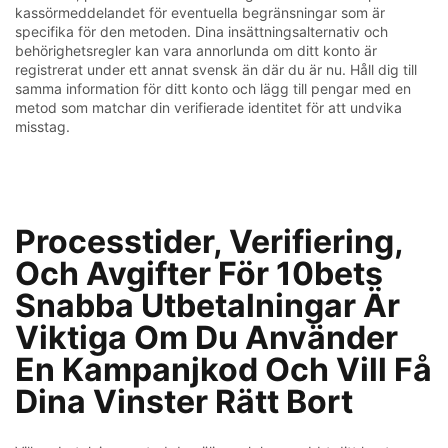
kassörmeddelandet för eventuella begränsningar som är
specifika för den metoden. Dina insättningsalternativ och
behörighetsregler kan vara annorlunda om ditt konto är
registrerat under ett annat svensk än där du är nu. Håll dig till
samma information för ditt konto och lägg till pengar med en
metod som matchar din verifierade identitet för att undvika
misstag.
Processtider, Verifiering,
Och Avgifter För 10bets
Snabba Utbetalningar Är
Viktiga Om Du Använder
En Kampanjkod Och Vill Få
Dina Vinster Rätt Bort