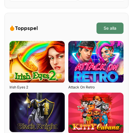
Gör en kvalificerande insättning som uppfyller
minimikravet innan du kan använda en 10bet Casino
Promo Code
Toppspel
Se alla
Processtider, Verifiering, Och Avgifter För 10bets
Snabba Utbetalningar Är Viktiga Om Du Använder En
Kampanjkod Och Vill Få Dina Vinster Rätt Bort
Betalningspolicyer, dagliga gränser och
uttagsgränser
Irish Eyes 2
Attack On Retro