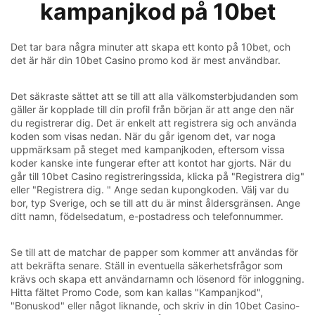
kampanjkod på 10bet
Det tar bara några minuter att skapa ett konto på 10bet, och
det är här din 10bet Casino promo kod är mest användbar.
Det säkraste sättet att se till att alla välkomsterbjudanden som
gäller är kopplade till din profil från början är att ange den när
du registrerar dig. Det är enkelt att registrera sig och använda
koden som visas nedan. När du går igenom det, var noga
uppmärksam på steget med kampanjkoden, eftersom vissa
koder kanske inte fungerar efter att kontot har gjorts. När du
går till 10bet Casino registreringssida, klicka på "Registrera dig"
eller "Registrera dig. " Ange sedan kupongkoden. Välj var du
bor, typ Sverige, och se till att du är minst åldersgränsen. Ange
ditt namn, födelsedatum, e-postadress och telefonnummer.
Se till att de matchar de papper som kommer att användas för
att bekräfta senare. Ställ in eventuella säkerhetsfrågor som
krävs och skapa ett användarnamn och lösenord för inloggning.
Hitta fältet Promo Code, som kan kallas "Kampanjkod",
"Bonuskod" eller något liknande, och skriv in din 10bet Casino-