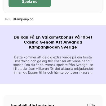
Spela nu
Hem
Kampanjkod
Du Kan Få En Välkomstbonus På 10bet
Casino Genom Att Använda
Kampanjkoden Sverige
Detta kommer att ge dig extra värde på din första
insättning och ge dig fler chanser att vinna när du
spelar. Om du är en svensk spelare från Sverige, se
till att du läser villkoren för det aktuella erbjudandet
innan du lägger till kr och hämta bonusen i kassan.
Innehållsförteckning
Hide