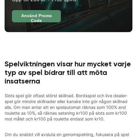
Använd Promo
Code
Spelviktningen visar hur mycket varje
typ av spel bidrar till att möta
insatserna
Slots spel gör oftast störst skillnad. Bordsspel och live dealer-
spel gör mindre skillnader eller kanske inte gör någon skillnad
alls. Om man antar att en spelautomat räknas som 100% and
roulette as 10%, så räknas satsning kr100 på slots som kr100
mot målet och kr100 på roulette endast som kr10.
Om du snabbt vill avsluta en genomspelning, fokusera på spel