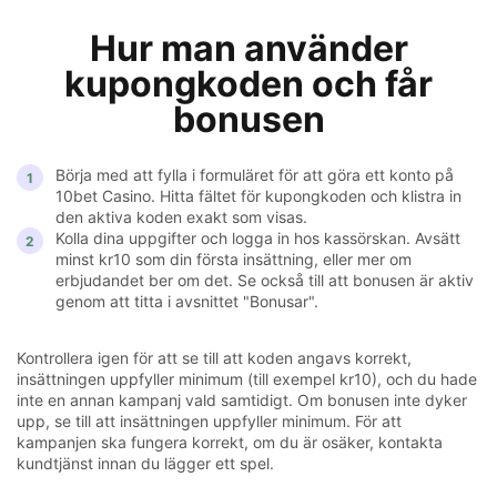
Hur man använder
kupongkoden och får
bonusen
Börja med att fylla i formuläret för att göra ett konto på
10bet Casino. Hitta fältet för kupongkoden och klistra in
den aktiva koden exakt som visas.
Kolla dina uppgifter och logga in hos kassörskan. Avsätt
minst kr10 som din första insättning, eller mer om
erbjudandet ber om det. Se också till att bonusen är aktiv
genom att titta i avsnittet "Bonusar".
Kontrollera igen för att se till att koden angavs korrekt,
insättningen uppfyller minimum (till exempel kr10), och du hade
inte en annan kampanj vald samtidigt. Om bonusen inte dyker
upp, se till att insättningen uppfyller minimum. För att
kampanjen ska fungera korrekt, om du är osäker, kontakta
kundtjänst innan du lägger ett spel.