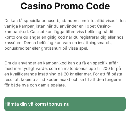
Casino Promo Code
Du kan få speciella bonuserbjudanden som inte alltid visas i den
vanliga kampanjlistan när du använder en 10bet Casino-
kampanjkod. Casinot kan lägga till en viss belöning på ditt
konto om du anger en giltig kod när du registrerar dig eller hos
kassören. Denna belöning kan vara en insättningsmatch,
bonuskrediter eller gratissnurr på vissa spel.
Om du använder en kampanjkod kan du få en specifik affär
med mer tydligt värde, som en matchbonus upp till 200 kr på
en kvalificerande insättning på 20 kr eller mer. För att få bästa
resultat, kopiera alltid koden exakt och se till att den fungerar
för både nya och gamla spelare.
Hämta din välkomstbonus nu