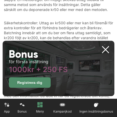
samma metod som används för insättningar. Detta gäller
särskilt om du deponerade kr50 eller mer med den metoden.
Säkerhetskontroller: Uttag av kr500 eller mer kan bli föremål för
extra kontroller för att förhindra bedrägerier och återkrav.
Batchning innebär att om du ber om flera uttag samtidigt, som
kr200 följt av kr200, kan de behandlas efter varandra istället
för alla på en gång. Regler för utbetalning kan påverkas av
kampanjer och bonusar. Det kan finnas omsättningskrav du
Bonus
behöver uppfylla innan du kan begära ett uttag från
bonuslänkade vinster om du använt en kampanjkod som
för första insättning
aktiverat en bonus. När du försöker ta ut för tidigt kan bonusen
1000kr + 250 FS
och eventuella vinster som följde med tas bort. Detta kan sänka
ett saldo som kr150 till bara de kontanta medel som finns kvar.
Registrera dig
Det är också viktigt för spelare att vara ansvariga. Se till att
den information du använder för betalningar stämmer överens
med den information du lade in när du registrerade ditt konto,
särskilt om dina svensk dokument används för verifiering. En
vanlig anledning till att uttag hålls är på grund av namn som
inte matchar eller profiler som inte är kompletta.
App
Bonus
Kampanjkod
Ingen insättningsbonus
Meny