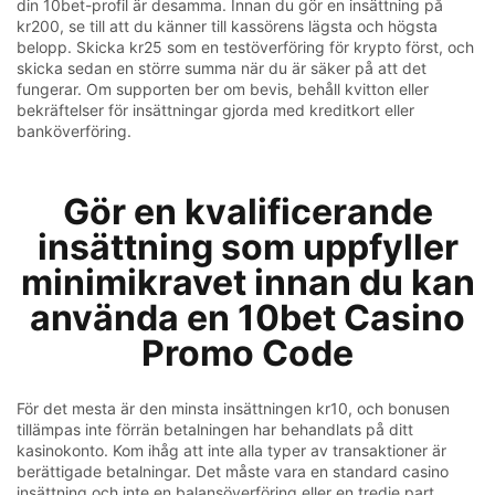
din 10bet-profil är desamma. Innan du gör en insättning på
kr200, se till att du känner till kassörens lägsta och högsta
belopp. Skicka kr25 som en testöverföring för krypto först, och
skicka sedan en större summa när du är säker på att det
fungerar. Om supporten ber om bevis, behåll kvitton eller
bekräftelser för insättningar gjorda med kreditkort eller
banköverföring.
Gör en kvalificerande
insättning som uppfyller
minimikravet innan du kan
använda en 10bet Casino
Promo Code
För det mesta är den minsta insättningen kr10, och bonusen
tillämpas inte förrän betalningen har behandlats på ditt
kasinokonto. Kom ihåg att inte alla typer av transaktioner är
berättigade betalningar. Det måste vara en standard casino
insättning och inte en balansöverföring eller en tredje part