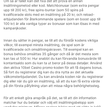
Om så är fallet kan det fixa det att prova en annan
insättningsmetod eller kod. Matchbonusar (som extra pengar
upp till 200 kr), free spins-buntar (som 50 spins på
kvalificerade slots med en insättning på 20 kr, och reload-
erbjudanden för återkommande spelare (som en boost upp till
100 kr) är alla vanliga typer av bonusar som kan lösas in med
kampanjkoder.
Innan du sätter in pengar, se till att du förstår kodens viktiga
villkor, till exempel minsta insättning, de spel som är
kvalificerade och omsättningskraven. Till exempel kan en
bonus behöva omsättas 35 gånger och då är det mesta som
kan tas ut 500 kr. Hur snabbt du kan förvandla bonusvärde till
kontantsaldo som du kan ta ut beror på dessa detaljer. Använd
den aktiva 10bet Casino promo-koden för att få dagens bonus.
Så fort du registrerar dig kan du dra nytta av det aktuella
välkomsterbjudandet. Du kan använda koden när du registrerar
dig eller när du gör en insättning, så att du kan få extra värde
på din första påfyllning utan att missa några behörighetssteg.
För att enkelt göra anspråk på det, se till att din information
matchar hur du betalar och välj ett insättningsbelopp som
uppfyller minimum. Många spelare börjar med att sätta in kr10