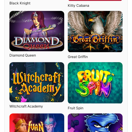
Black Knight
Kitty Cabana
Diamond Queen
Great Griffin
Witchcraft Academy
Fruit Spin