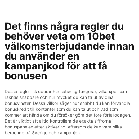
Det finns några regler du
behöver veta om 10bet
välkomsterbjudande innan
du använder en
kampanjkod för att få
bonusen
Dessa regler inkluderar hur satsning fungerar, vilka spel som
räknas snabbare och hur mycket du kan ta ut av dina
bonusvinster. Dessa villkor säger hur snabbt du kan förvandla
bonuskredit till kontanter som du kan ta ut och vad som
kommer att hända om du försöker göra det före förfallodagen.
Det är viktigt att alltid kontrollera de exakta siffrorna i
bonuspanelen efter aktivering, eftersom de kan vara olika
beroende på Sverige och kampanjen.