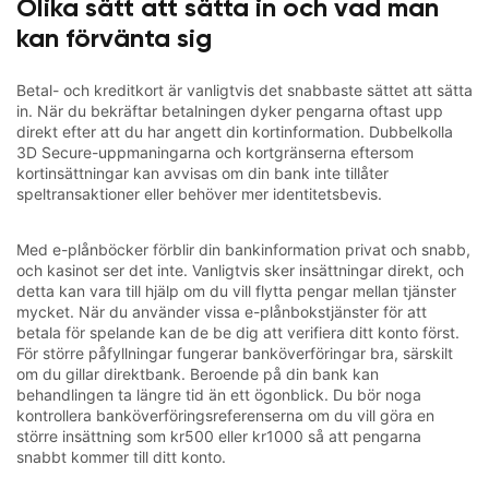
Olika sätt att sätta in och vad man
kan förvänta sig
Betal- och kreditkort är vanligtvis det snabbaste sättet att sätta
in. När du bekräftar betalningen dyker pengarna oftast upp
direkt efter att du har angett din kortinformation. Dubbelkolla
3D Secure-uppmaningarna och kortgränserna eftersom
kortinsättningar kan avvisas om din bank inte tillåter
speltransaktioner eller behöver mer identitetsbevis.
Med e-plånböcker förblir din bankinformation privat och snabb,
och kasinot ser det inte. Vanligtvis sker insättningar direkt, och
detta kan vara till hjälp om du vill flytta pengar mellan tjänster
mycket. När du använder vissa e-plånbokstjänster för att
betala för spelande kan de be dig att verifiera ditt konto först.
För större påfyllningar fungerar banköverföringar bra, särskilt
om du gillar direktbank. Beroende på din bank kan
behandlingen ta längre tid än ett ögonblick. Du bör noga
kontrollera banköverföringsreferenserna om du vill göra en
större insättning som kr500 eller kr1000 så att pengarna
snabbt kommer till ditt konto.